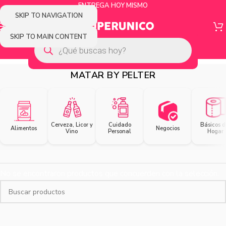
ENTREGA HOY MISMO
SKIP TO NAVIGATION
SKIP TO MAIN CONTENT
MATAR BY PELTER
Cerveza, Licor y
Cuidado
Básicos d
Alimentos
Negocios
Vino
Personal
Hogar
No se encontraron productos que concuerden con la selección.