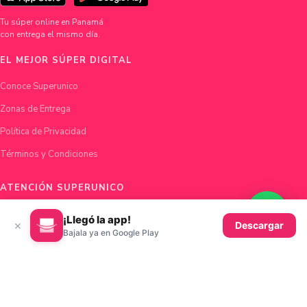
Tu súper online en Panamá
con entrega el mismo día.
EL MEJOR SÚPER DIGITAL
Conoce Superunico
Zonas de Entrega
Política de Privacidad
Términos y Condiciones
ATENCIÓN SUPERUNICO
Chatea con nosotros
¡Llegó la app!
×
Descargar
Bajala ya en Google Play
hola@superunico.com
Ciudad de Panamá, Panamá
© 2026 Superunico · Fundado en Panamá con ♥