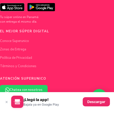
Tu súper online en Panamá
con entrega el mismo día.
EL MEJOR SÚPER DIGITAL
Conoce Superunico
Zonas de Entrega
Política de Privacidad
Términos y Condiciones
ATENCIÓN SUPERUNICO
Chatea con nosotros
¡Llegó la app!
×
hola@superunico.com
Descargar
Bajala ya en Google Play
Ciudad de Panamá, Panamá
© 2026 Superunico · Fundado en Panamá con ♥