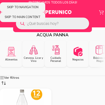
¡ENTREGAMOS TODOS LOS DÍAS!
SKIP TO NAVIGATION
SKIP TO MAIN CONTENT
ACQUA PANNA
Cerveza, Licor y
Cuidado
Básicos d
Alimentos
Negocios
Vino
Personal
Hogar
Ver filtros