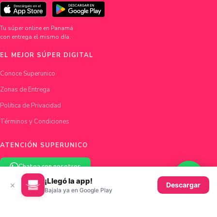
Tu súper online en Panamá
con entrega el mismo día.
EL MEJOR SÚPER DIGITAL
Conoce Superunico
Zonas de Entrega
Política de Privacidad
Términos y Condiciones
ATENCIÓN SUPERUNICO
Chatea con nosotros
¡Llegó la app!
×
Descargar
hola@superunico.com
Bajala ya en Google Play
Ciudad de Panamá, Panamá
© 2026 Superunico · Fundado en Panamá con ♥