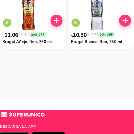
K
K
11.06
10.30
$
13.83
$
12.88
20% OFF
20% OFF
$
$
Brugal Añejo, Ron, 750 ml
Brugal Blanco, Ron, 750 ml
DESCARGA LA APP