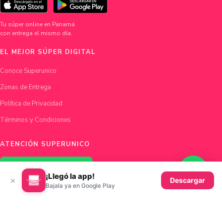
Tu súper online en Panamá
con entrega el mismo día.
EL MEJOR SÚPER DIGITAL
Conoce Superunico
Zonas de Entrega
Política de Privacidad
Términos y Condiciones
ATENCIÓN SUPERUNICO
Chatea con nosotros
¡Llegó la app!
×
Descargar
Bajala ya en Google Play
hola@superunico.com
Ciudad de Panamá, Panamá
© 2026 Superunico · Fundado en Panamá con ♥