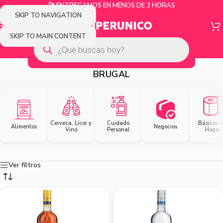
🚀 ENTREGAMOS EN MENOS DE 3 HORAS
SKIP TO NAVIGATION
SKIP TO MAIN CONTENT
BRUGAL
Cerveza, Licor y
Cuidado
Básicos d
Alimentos
Negocios
Vino
Personal
Hogar
Ver filtros