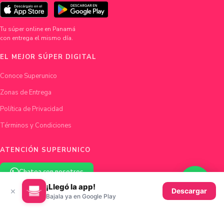
Tu súper online en Panamá
con entrega el mismo día.
EL MEJOR SÚPER DIGITAL
Conoce Superunico
Zonas de Entrega
Política de Privacidad
Términos y Condiciones
ATENCIÓN SUPERUNICO
Chatea con nosotros
¡Llegó la app!
×
Descargar
hola@superunico.com
Bajala ya en Google Play
Ciudad de Panamá, Panamá
© 2026 Superunico · Fundado en Panamá con ♥