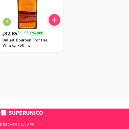
K
32.85
$
41.06
20% OFF
$
Bulleit Bourbon Frontier,
Whisky, 750 ml
DESCARGA LA APP