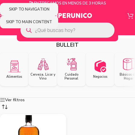
🚀 ENTREGAMOS EN MENOS DE 3 HORAS
SKIP TO NAVIGATION
SKIP TO MAIN CONTENT
BULLEIT
Cerveza, Licor y
Cuidado
Básicos d
Alimentos
Negocios
Vino
Personal
Hogar
Ver filtros