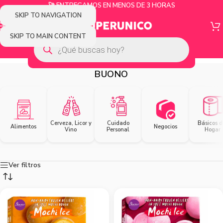
🚀 ENTREGAMOS EN MENOS DE 3 HORAS
SKIP TO NAVIGATION
SKIP TO MAIN CONTENT
BUONO
Cerveza, Licor y
Cuidado
Básicos d
Alimentos
Negocios
Vino
Personal
Hogar
Ver filtros