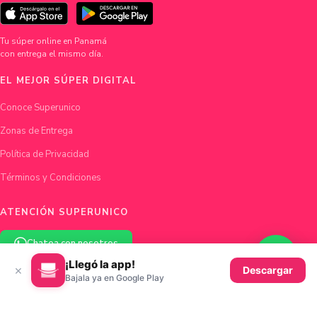
Tu súper online en Panamá
con entrega el mismo día.
EL MEJOR SÚPER DIGITAL
Conoce Superunico
Zonas de Entrega
Política de Privacidad
Términos y Condiciones
ATENCIÓN SUPERUNICO
Chatea con nosotros
¡Llegó la app!
×
Descargar
hola@superunico.com
Bajala ya en Google Play
Ciudad de Panamá, Panamá
© 2026 Superunico · Fundado en Panamá con ♥