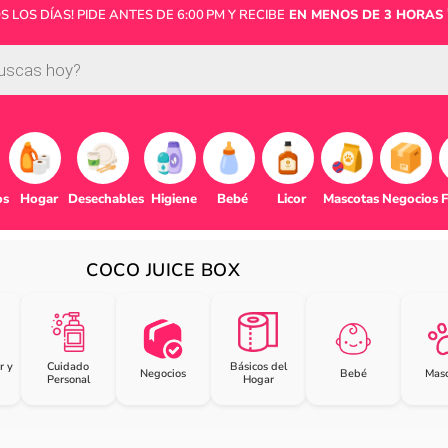
LOS DÍAS! PIDE ANTES DE 6:00 PM Y RECIBE
EN MENOS DE 3 HORAS 
os
Hogar
Desechables
Higiene
Bebé
Licor
Mascotas
Negocios
F
COCO JUICE BOX
r y
Cuidado
Básicos del
Negocios
Bebé
Masc
Personal
Hogar