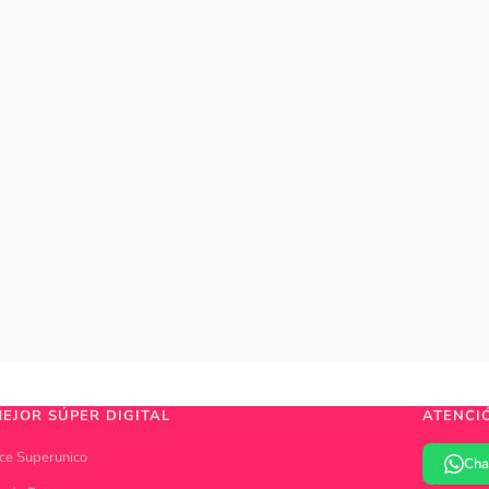
MEJOR SÚPER DIGITAL
ATENCI
ce Superunico
Cha