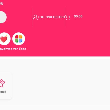
🚀
$
0.00
LOGIN/REGISTRO
avoritos
Ver Todo
otas