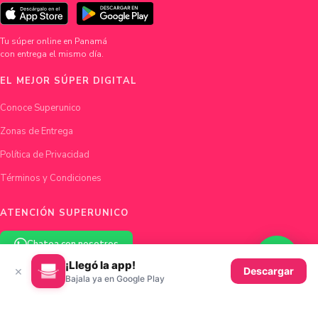
Tu súper online en Panamá
con entrega el mismo día.
EL MEJOR SÚPER DIGITAL
Conoce Superunico
Zonas de Entrega
Política de Privacidad
Términos y Condiciones
ATENCIÓN SUPERUNICO
Chatea con nosotros
¡Llegó la app!
×
Descargar
hola@superunico.com
Bajala ya en Google Play
Ciudad de Panamá, Panamá
© 2026 Superunico · Fundado en Panamá con ♥