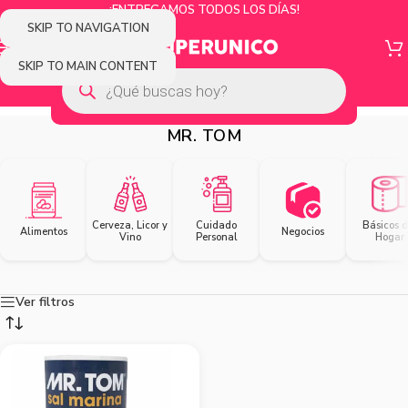
¡ENTREGAMOS TODOS LOS DÍAS!
SKIP TO NAVIGATION
SKIP TO MAIN CONTENT
MR. TOM
Cerveza, Licor y
Cuidado
Básicos d
Alimentos
Negocios
Vino
Personal
Hogar
Ver filtros