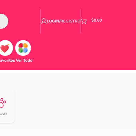
$
0.00
LOGIN/REGISTRO
avoritos
Ver Todo
otas