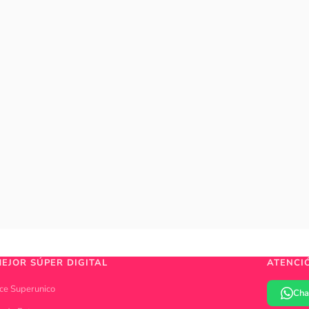
MEJOR SÚPER DIGITAL
ATENCI
ce Superunico
Cha