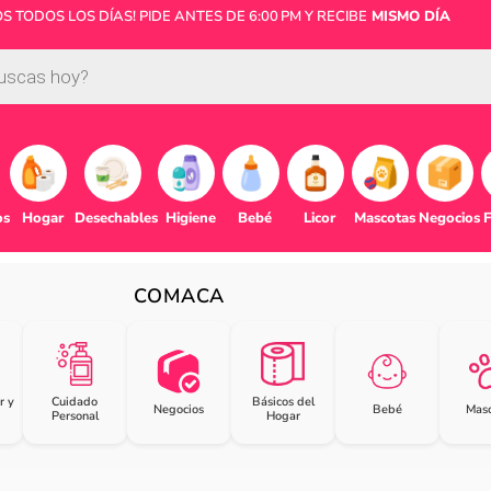
 TODOS LOS DÍAS! PIDE ANTES DE 6:00 PM Y RECIBE
MISMO DÍA
os
Hogar
Desechables
Higiene
Bebé
Licor
Mascotas
Negocios
F
COMACA
r y
Cuidado
Básicos del
Negocios
Bebé
Masc
Personal
Hogar