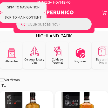
ENTREGA HOY MISMO
SKIP TO NAVIGATION
SKIP TO MAIN CONTENT
HIGHLAND PARK
Cerveza, Licor y
Cuidado
Básicos d
Alimentos
Negocios
Vino
Personal
Hogar
Ver filtros