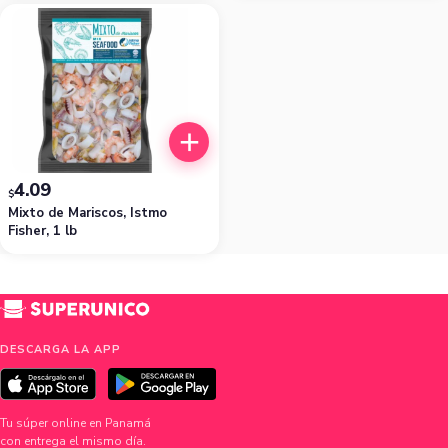
4.09
$
Mixto de Mariscos, Istmo
Fisher, 1 lb
DESCARGA LA APP
Tu súper online en Panamá
con entrega el mismo día.