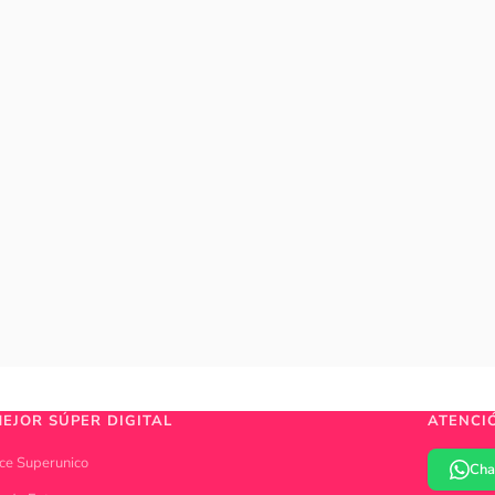
MEJOR SÚPER DIGITAL
ATENCI
ce Superunico
Cha