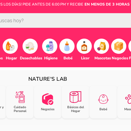
LOS DÍAS! PIDE ANTES DE 6:00 PM Y RECIBE
EN MENOS DE 3 HORAS 
os
Hogar
Desechables
Higiene
Bebé
Licor
Mascotas
Negocios
F
NATURE'S LAB
r y
Cuidado
Básicos del
Negocios
Bebé
Masc
Personal
Hogar