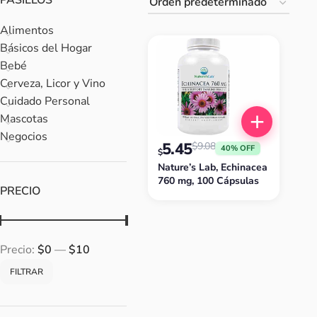
PASILLOS
Alimentos
Básicos del Hogar
Bebé
Cerveza, Licor y Vino
Cuidado Personal
Mascotas
Negocios
5.45
$
9.08
40% OFF
$
Nature’s Lab, Echinacea
760 mg, 100 Cápsulas
PRECIO
Precio:
$0
—
$10
FILTRAR