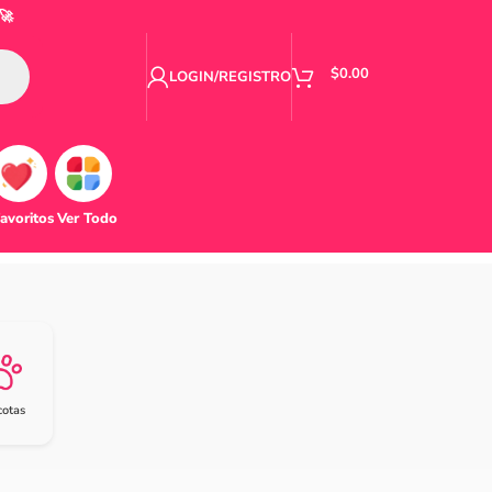
🚀
$
0.00
LOGIN/REGISTRO
avoritos
Ver Todo
otas