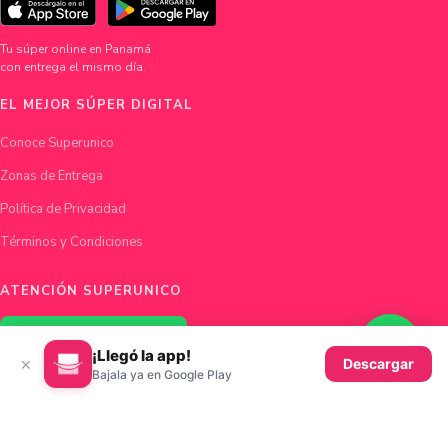
Tu súper online en Panamá
con entrega el mismo día.
EL MEJOR SÚPER DIGITAL
Conoce Superunico
Zonas de Entrega
Política de Privacidad
Términos y Condiciones
ATENCIÓN SUPERUNICO
Chatea con nosotros
¡Llegó la app!
×
Descargar
Bajala ya en Google Play
hola@superunico.com
Ciudad de Panamá, Panamá
© 2026 Superunico · Fundado en Panamá con ♥