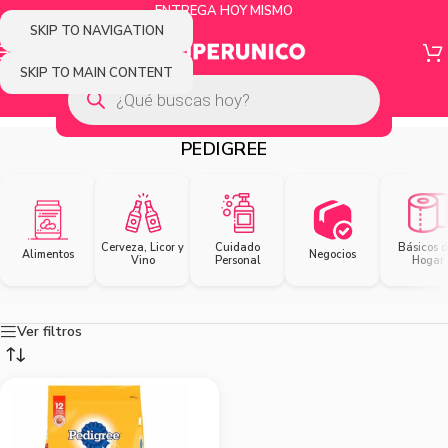
ENTREGA HOY MISMO
SKIP TO NAVIGATION
SKIP TO MAIN CONTENT
PEDIGREE
Cerveza, Licor y
Cuidado
Básicos d
Alimentos
Negocios
Vino
Personal
Hogar
Ver filtros