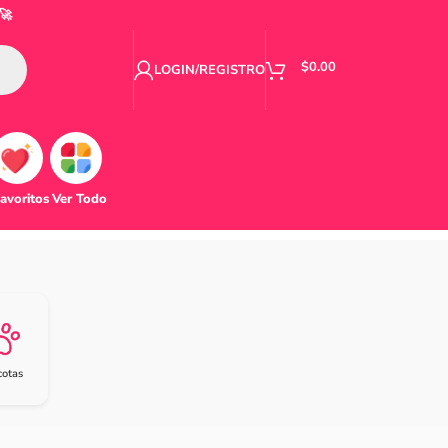
🚀
$
0.00
LOGIN/REGISTRO
avoritos
Ver Todo
otas