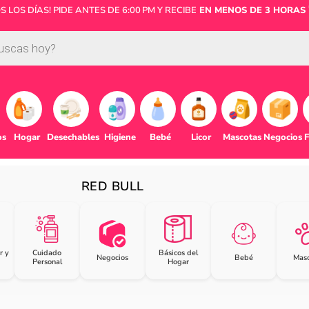
LOS DÍAS! PIDE ANTES DE 6:00 PM Y RECIBE
EN MENOS DE 3 HORAS 
os
Hogar
Desechables
Higiene
Bebé
Licor
Mascotas
Negocios
F
RED BULL
r y
Cuidado
Básicos del
Negocios
Bebé
Masc
Personal
Hogar